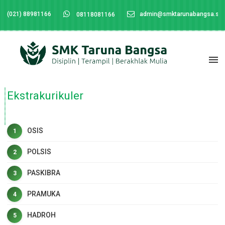
(021) 88981166
admin@smktarunabangsa.sch
08118081166
Ekstrakurikuler
OSIS
POLSIS
PASKIBRA
PRAMUKA
HADROH